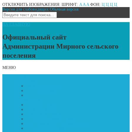
ОТКЛЮЧИТЬ ИЗОБРАЖЕНИЯ:
ШРИФТ:
A
A
A
ФОН:
Ц
Ц
Ц
Ц
Версия для слабовидящих
Обычная версия
НА ГЛАВНУЮ
Официальный сайт
Администрации Мирного сельского
поселения
МЕНЮ
Главное
О поселении
Визитная карточка
Карта поселения
Устав
Администрация
Глава поселения
Полномочия ОМС
Контактные данные
Структура администрации
Обращение и выступление главы
Кадровое обеспечение