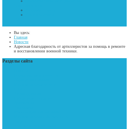
Подведомственные учреждения
Совет депутатов
Регламент совета
Депутаты совета
ТОС
Электронная приемная
Вы здесь:
Главная
Новости
Адресная благодарность от артиллеристов за помощь в ремонте
и восстановлении военной техники.
Разделы сайта
Новости
Нормативные документы
Обращения граждан
Муниципальные услуги
ГО и ЧС
Антикоррупция
Публичные слушания
Документы
Экономика
Информация для жителей
Муниципальная собственность
Защита ПДн
Участие в госпрограмме