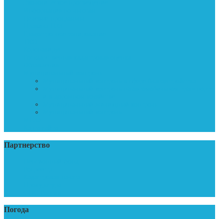
Экологическое просвещение
Информация по льготам
Целевые программы
Правила ПЗЗ
Градостро-ное зонирование
ТКО
Коронавирус
Государственная кадастровая оценка
Объявления
Муниципальный контроль
Муниципальный контроль в сфере благоустройства
Муниципальный контроль на автомобильном транспорте
и в дорожном хозяйстве
Муниципальный жилищный контроль
Муниципальный контроль
МСЗУ
Карта сайта
Партнерство
Пенсионный фонд
Росреестр
Кадастровая палата
Прокуратура
ФНС России
Погода