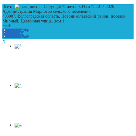
Все права защищены. Copyright © novonik34.ru © 2017-2026
Администрация Мирногоо сельского поселения
403907, Волгоградская область, Новониколаевский район, поселок
Мирный, Цветочная улица, дом 1
mail:
nnk_sp.mirnij@volganet.ru
X