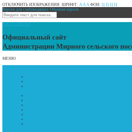
ОТКЛЮЧИТЬ ИЗОБРАЖЕНИЯ:
ШРИФТ:
A
A
A
ФОН:
Ц
Ц
Ц
Ц
Версия для слабовидящих
Обычная версия
НА ГЛАВНУЮ
Официальный сайт
Администрации Мирного сельского пос
МЕНЮ
Главное
О поселении
Визитная карточка
Карта поселения
Устав
Администрация
Глава поселения
Полномочия ОМС
Контактные данные
Структура администрации
Обращение и выступление главы
Кадровое обеспечение
Подведомственные учреждения
Совет депутатов