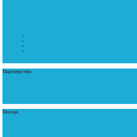
Правила ПЗЗ
Градостро-ное зонирование
ТКО
Коронавирус
Государственная кадастровая оценка
Объявления
Муниципальный контроль
Муниципальный контроль в сфере благоустройства
Муниципальный контроль на автомобильном транспорте и
Муниципальный жилищный контроль
Муниципальный контроль
МСЗУ
Карта сайта
Партнерство
Пенсионный фонд
Росреестр
Кадастровая палата
Прокуратура
ФНС России
Погода