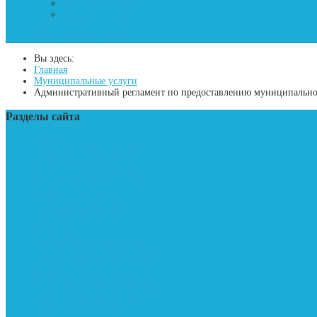
Регламент совета
Депутаты совета
ТОС
Электронная приемная
Вы здесь:
Главная
Муниципальные услуги
Административный регламент по предоставлению муниципальной
Разделы сайта
Новости
Нормативные документы
Обращения граждан
Муниципальные услуги
ГО и ЧС
Антикоррупция
Публичные слушания
Документы
Экономика
Информация для жителей
Муниципальная собственность
Защита ПДн
Участие в госпрограмме
Экологическое просвещение
Информация по льготам
Целевые программы