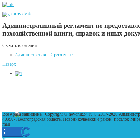
Административный регламент по предоставле
похозяйственной книги, справок и иных доку
Скачать вложения:
Административный регламент
Наверх
Все права защищены. Copyright © novonik34.ru © 2017-2026 Админист
403907, Волгоградская область, Новониколаевский район, поселок Мир
mail:
nnk_sp.mirnij@volganet.ru