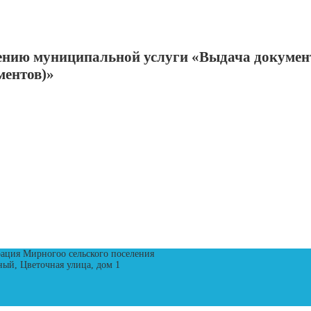
нию муниципальной услуги «Выдача документо
ментов)»
рация Мирногоо сельского поселения
ный, Цветочная улица, дом 1